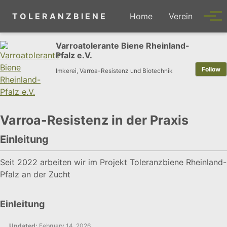
Skip to primary navigation
Skip to content
Skip to footer
T O L E R A N Z B I E N E
Home
Verein
Tog
Varroatolerante Biene Rheinland-
Pfalz e.V.
Follow
Imkerei, Varroa-Resistenz und Biotechnik
Varroa-Resistenz in der Praxis
Einleitung
Seit 2022 arbeiten wir im Projekt Toleranzbiene Rheinland-
Pfalz an der Zucht
Einleitung
Updated:
February 14, 2026