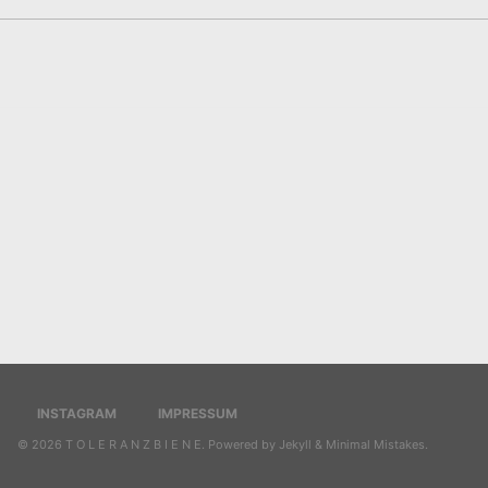
INSTAGRAM
IMPRESSUM
© 2026
T O L E R A N Z B I E N E
. Powered by
Jekyll
&
Minimal Mistakes
.