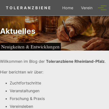
Skip to primary navigation
Skip to content
Skip to footer
T O L E R A N Z B I E N E
Home
Verein
Tog
Aktuelles
Neuigkeiten & Entwicklungen
Willkommen im Blog der
Toleranzbiene Rheinland-Pfalz
.
Hier berichten wir über:
Zuchtfortschritte
Veranstaltungen
Forschung & Praxis
Vereinsleben