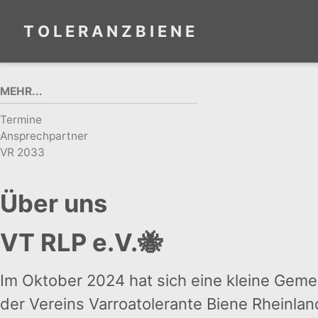
Skip to primary navigation
Skip to content
Skip to footer
T O L E R A N Z B I E N E
MEHR...
Termine
Ansprechpartner
VR 2033
Über uns
VT RLP e.V.🐝
Im Oktober 2024 hat sich eine kleine Gem
der Vereins Varroatolerante Biene Rheinland